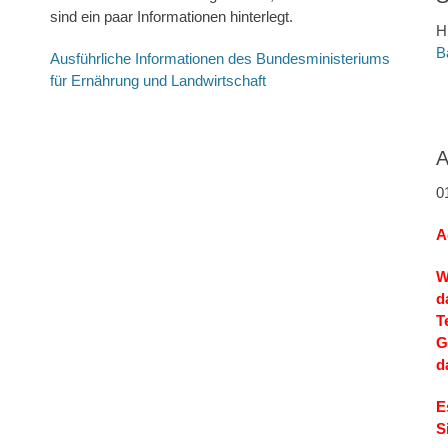
sind ein paar Informationen hinterlegt.
H
B
Ausführliche Informationen des Bundesministeriums
für Ernährung und Landwirtschaft
A
0
A
W
d
T
G
d
E
S