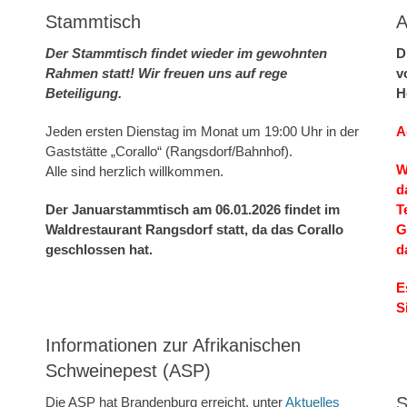
Stammtisch
A
Der Stammtisch findet wieder im gewohnten
D
Rahmen statt! Wir freuen uns auf rege
v
Beteiligung.
H
Jeden ersten Dienstag im Monat um 19:00 Uhr in der
A
Gaststätte „Corallo“ (Rangsdorf/Bahnhof).
W
Alle sind herzlich willkommen.
d
Der Januarstammtisch am 06.01.2026 findet im
T
Waldrestaurant Rangsdorf statt, da das Corallo
G
geschlossen hat.
d
E
S
Informationen zur Afrikanischen
Schweinepest (ASP)
S
Die ASP hat Brandenburg erreicht, unter
Aktuelles