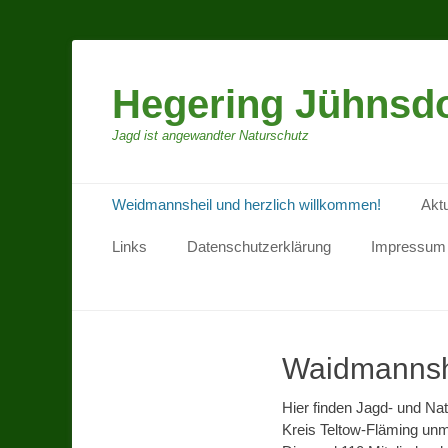
Hegering Jühnsdo
Jagd ist angewandter Naturschutz
Primäres Menü
Springe
Weidmannsheil und herzlich willkommen!
Aktu
zum
Inhalt
Links
Datenschutzerklärung
Impressum
Waidmannshe
Hier finden Jagd- und Na
Kreis Teltow-Fläming unmit