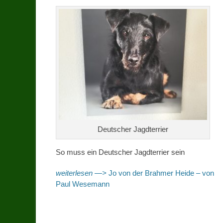
Deutscher Jagdterrier
So muss ein Deutscher Jagdterrier sein
weiterlesen —>
Jo von der Brahmer Heide – von
Paul Wesemann